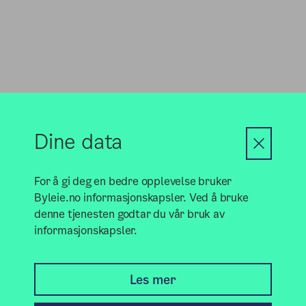
Kontakt
Dine data
postmottak@bym.oslo.kommune.no
Kontakt oss på epost
For å gi deg en bedre opplevelse bruker
Ring oss på telefon: 23 48 20 30
Byleie.no informasjonskapsler. Ved å bruke
denne tjenesten godtar du vår bruk av
informasjonskapsler.
Andre tjenester
Les mer
Finn lokaler til lån og leie